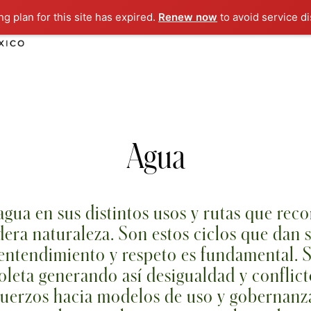
g plan for this site has expired.
Renew now
to avoid service di
Agua
ua en sus distintos usos y rutas que recor
era naturaleza. Son estos ciclos que dan s
entendimiento y respeto es fundamental. S
oleta generando así desigualdad y conflic
esfuerzos hacia modelos de uso y gobernanz