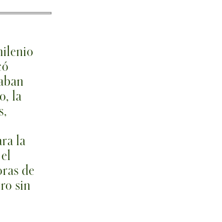
milenio
có
caban
o, la
s,
ra la
 el
oras de
ro sin