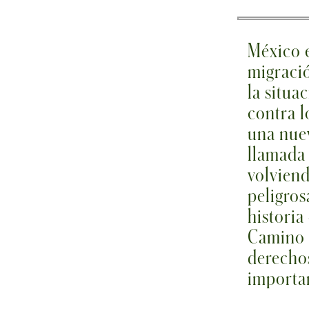
México e
migració
la situa
contra l
una nuev
llamad
volviend
peligros
historia
Camino A
derechos
importar