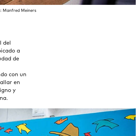
to: Manfred Meiners
l del
bicado a
iudad de
ndo con un
allar en
digno y
na.